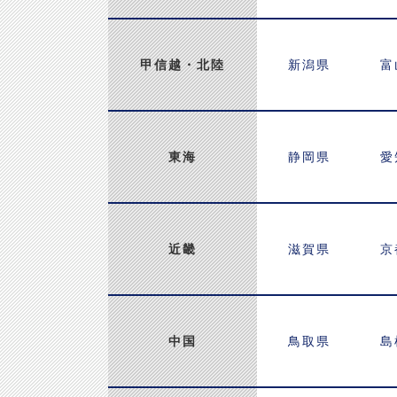
甲信越
・北陸
新潟県
富
東海
静岡県
愛
近畿
滋賀県
京
中国
鳥取県
島