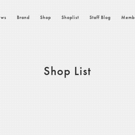
ws
Brand
Shop
Shoplist
Staff Blog
Memb
Shop List