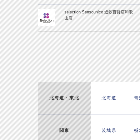
selection Sensounico 近鉄百貨店和歌
山店
北海道
・東北
北海道
青
関東
茨城県
栃