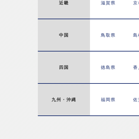
近畿
滋賀県
京
中国
鳥取県
島
四国
徳島県
香
九州・
沖縄
福岡県
佐