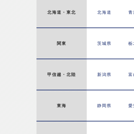
北海道
・東北
北海道
青
関東
茨城県
栃
甲信越
・北陸
新潟県
富
東海
静岡県
愛