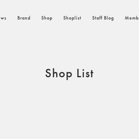
ws
Brand
Shop
Shoplist
Staff Blog
Memb
Shop List