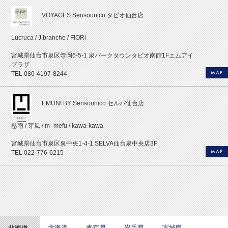
VOYAGES Sensounico タピオ仙台店
Lucruca / J.branche / FiORi
宮城県仙台市泉区寺岡6-5-1 泉パークタウンタピオ南館1Fエムアイ
プラザ
MAP
TEL 080-4197-8244
EMUNI BY Sensounico セルバ仙台店
慈雨 / 芽風 / m_mefu / kawa-kawa
宮城県仙台市泉区泉中央1-4-1 SELVA仙台泉中央店3F
MAP
TEL 022-776-6215
北海道
青森県
岩手県
宮城県