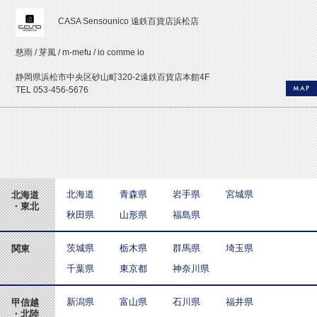
CASA Sensounico 遠鉄百貨店浜松店
慈雨 / 芽風 / m-mefu / io comme io
静岡県浜松市中央区砂山町320-2遠鉄百貨店本館4F
MAP
TEL 053-456-5676
北海道
青森県
岩手県
宮城県
北海道
・東北
秋田県
山形県
福島県
茨城県
栃木県
群馬県
埼玉県
関東
千葉県
東京都
神奈川県
新潟県
富山県
石川県
福井県
甲信越
・北陸