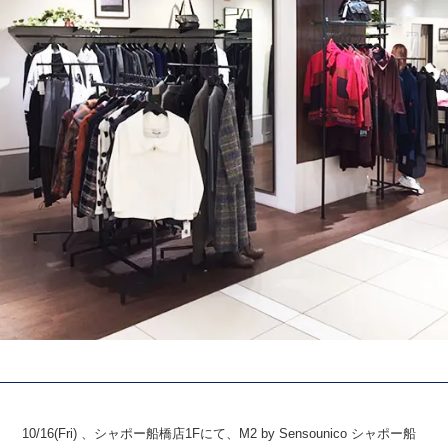
10/16(Fri) 、シャポー船橋店1Fにて、M2 by Sensounico シャポー船