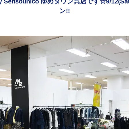
 by Sensounico ゆめタウン呉店です☆9/12
ン!!