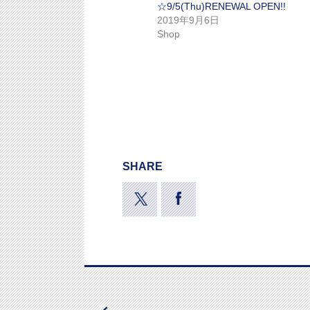
☆9/5(Thu)RENEWAL OPEN!!
2019年9月6日
Shop
SHARE