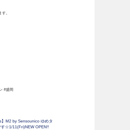
ます。
ン #盛岡
s】M2 by Sensounico ゆめタ
1/11(Fri)NEW OPEN!!