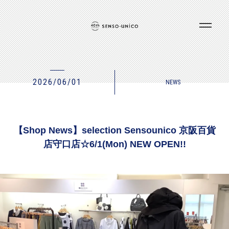
2026/06/01
NEWS
【Shop News】selection Sensounico 京阪百貨
店守口店☆6/1(Mon) NEW OPEN!!