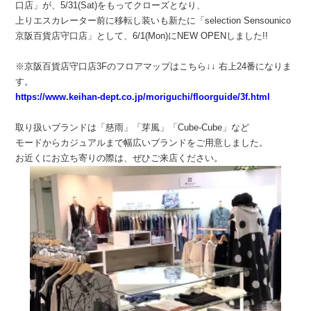
口店」が、5/31(Sat)をもってクローズとなり、
上りエスカレーター前に移転し装いも新たに「selection Sensounico
京阪百貨店守口店」として、6/1(Mon)にNEW OPENしました!!
※京阪百貨店守口店3Fのフロアマップはこちら↓↓ 右上24番になりま
す。
https://www.keihan-dept.co.jp/moriguchi/floorguide/3f.html
取り扱いブランドは「慈雨」「芽風」「Cube-Cube」など
モードからカジュアルまで幅広いブランドをご用意しました。
お近くにお立ち寄りの際は、ぜひご来店ください。