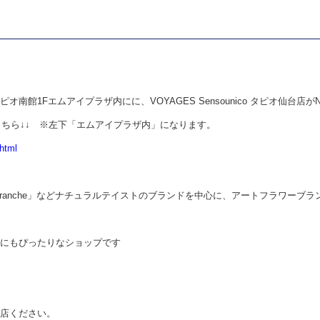
タピオ南館1Fエムアイプラザ内にに、VOYAGES Sensounico タピオ仙台店が
こちら↓↓ ※左下「エムアイプラザ内」になります。
.html
J.branche」などナチュラルテイストのブランドを中心に、アートフラワーブラン
にもぴったりなショップです
店ください。