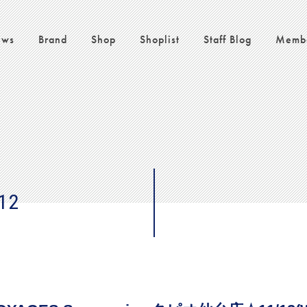
ws
Brand
Shop
Shoplist
Staff Blog
Memb
12