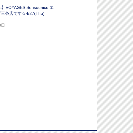
s】VOYAGES Sensounico エ
条店です☆4/27(Thu)
!
8日