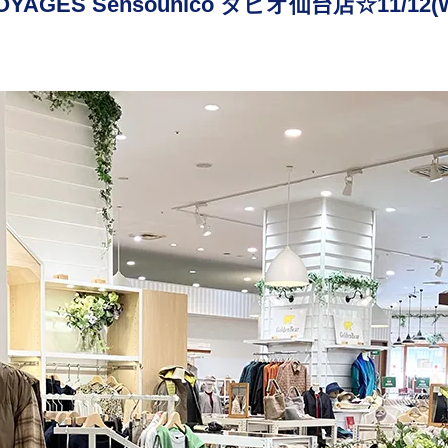
YAGES Sensounico タピオ仙台店☆11/12(W