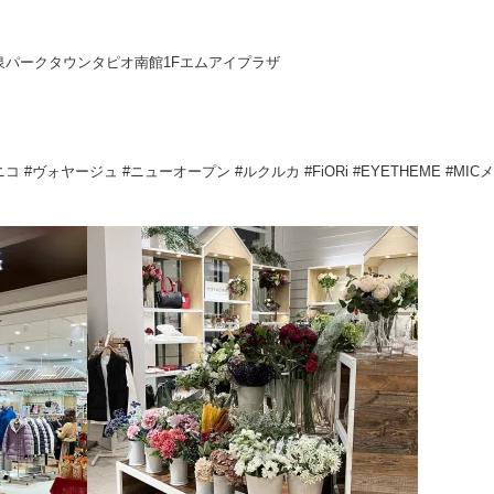
5-1 泉パークタウンタピオ南館1Fエムアイプラザ
ソユニコ #ヴォヤージュ #ニューオープン #ルクルカ #FiORi #EYETHEME #MICメ