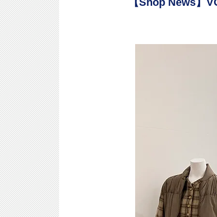
【Shop News】VO