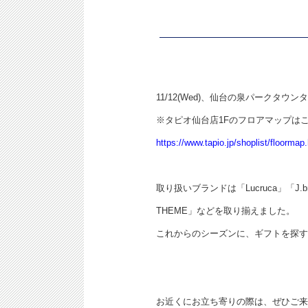
11/12(Wed)、仙台の泉パークタウン
※タピオ仙台店1Fのフロアマップは
https://www.tapio.jp/shoplist/floormap
取り扱いブランドは「Lucruca」「
THEME」などを取り揃えました。
これからのシーズンに、ギフトを探す
お近くにお立ち寄りの際は、ぜひご来