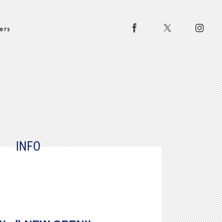
ers
INFO