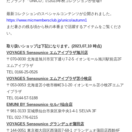
たブランド「UNICO」の2023年秋コレクションが登場!!
最新コレクションのスペシャルコンテンツが公開されました。
https://www.micmembersclub.jp/unico/autumn1
まだ暑さの残る頃から秋の本番まで活躍するアイテムをご覧くださ
い。
取り扱いショップは下記になります。(2023,07,10 時点)
VOYAGES Sensounico エムアイプラザ旭川店
〒070-0030 北海道旭川市宮下通り7-2-5 イオンモール旭川駅前店2F
エムアイプラザ
TEL 0166-25-0526
VOYAGES Sensounico エムアイプラザ苫小牧店
〒053-0053 北海道苫小牧市柳町3-1-20 イオンモール苫小牧2Fエムア
イプラザ
TEL 0144-57-5188
EMUNI BY Sensounico セルバ仙台店
〒981-3133 宮城県仙台市泉区泉中央1-4-1 SELVA 3F
TEL 022-776-6215
VOYAGES Sensounico グランデュオ蒲田店
〒144-0051 東京都大田区西蒲田7-68-1 グランデュオ蒲田店西館4F