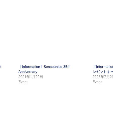
R
【Information】Sensounico 35th
【Inform
Anniversary
レゼントキャ
2021年1月20日
2026年7月2
Event
Event