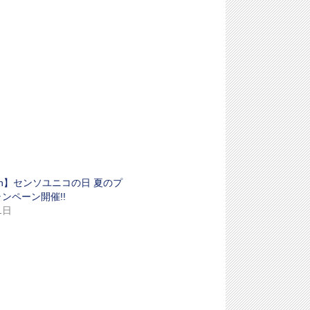
ation】センソユニコの日 夏のプ
ンペーン開催!!
1日