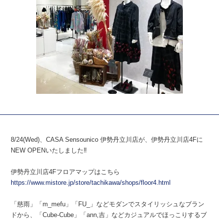
8/24(Wed)、CASA Sensounico 伊勢丹立川店が、伊勢丹立川店4Fに
NEW OPENいたしました‼︎
伊勢丹立川店4Fフロアマップはこちら
https://www.mistore.jp/store/tachikawa/shops/floor4.html
「慈雨」「m_mefu」「FU_」などモダンでスタイリッシュなブラン
ドから、「Cube-Cube」「ann,吉」などカジュアルでほっこりするブ