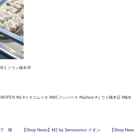
8-1 ミウィ橋本3F
NEWOPEN #tb #イオコムイオ #MICメンバーズ #fashion #ミウイ橋本店 #橋本
ョップ 移
【Shop News】M2 by Sensounico イオン
【Shop New