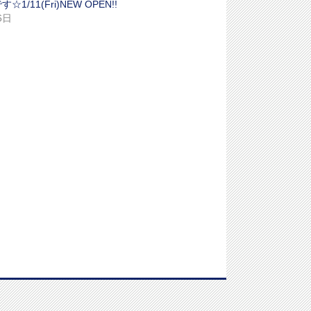
1/11(Fri)NEW OPEN!!
6日