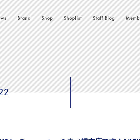
ws
Brand
Shop
Shoplist
Staff Blog
Memb
22