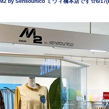
M2 by Sensounico ミウィ橋本店です☆6/17(Fr