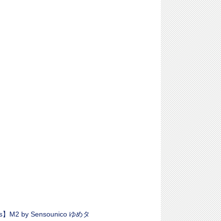
s】M2 by Sensounico ゆめタ