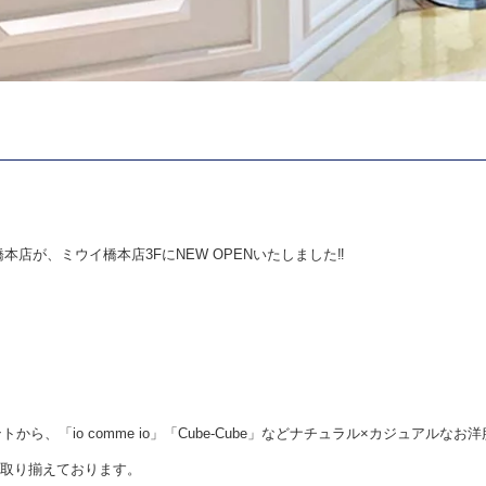
co ミウィ橋本店が、ミウイ橋本店3FにNEW OPENいたしました‼︎
から、「io comme io」「Cube-Cube」などナチュラル×カジュアルなお
取り揃えております。