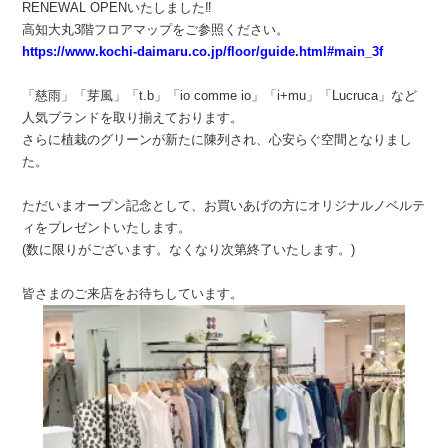
RENEWAL OPEN
いたしました
‼︎
高知大丸
3
階フロアマップをご参照ください。
https://www.kochi-daimaru.co.jp/floor/guide.html#main_3f
「慈雨」「芽風」「
t.b
」「
io comme io
」「
i+mu
」「
Lucruca
」など
人気ブランドを取り揃えております。
さらに植栽のグリーンが新たに陳列され、心安らぐ空間となりまし
た。
ただいまオープン記念として、お買いあげの方にオリジナルノベルテ
ィをプレゼントいたします。
(
数に限りがございます。なくなり次第終了いたします。
)
皆さまのご来店をお待ちしています。