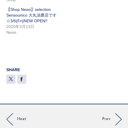
【Shop News】selection
Sensounico 大丸須磨店です
☆3/6(Fri)NEW OPEN!!
2020年3月13日
News
SHARE
Next
Prev