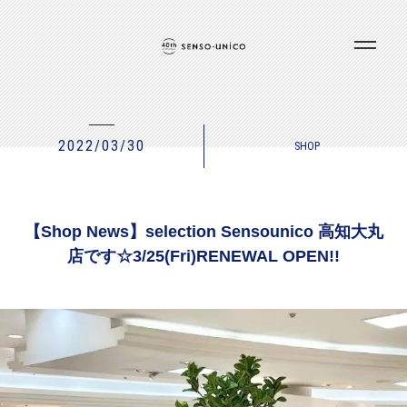
2022/03/30
SHOP
【Shop News】selection Sensounico 高知大丸
店です☆3/25(Fri)RENEWAL OPEN!!