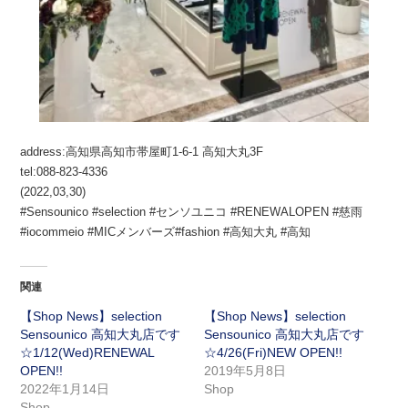
address:
高知県高知市帯屋町
1-6-1
高知大丸
3F
tel:088-823-4336
(2022,03,30)
#Sensounico #selection #
センソユニコ
#RENEWALOPEN #
慈雨
#iocommeio #MIC
メンバーズ
#fashion #
高知大丸
#
高知
関連
【Shop News】selection
【Shop News】selection
Sensounico 高知大丸店です
Sensounico 高知大丸店です
☆1/12(Wed)RENEWAL
☆4/26(Fri)NEW OPEN!!
OPEN!!
2019年5月8日
2022年1月14日
Shop
Shop