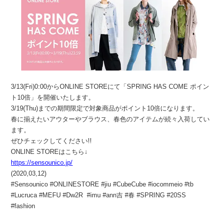
3/13(Fri)0:00からONLINE STOREにて「SPRING HAS COME ポイン
ト10倍」を開催いたします。
3/19(Thu)までの期間限定で対象商品がポイント10倍になります。
春に揃えたいアウターやブラウス、春色のアイテムが続々入荷してい
ます。
ぜひチェックしてください!!
ONLINE STOREはこちら↓
https://sensounico.jp/
(2020,03,12)
#Sensounico #ONLINESTORE #jiu #CubeCube #iocommeio #tb
#Lucruca #MEFU #Dw2R #imu #ann吉 #春 #SPRING #20SS
#fashion