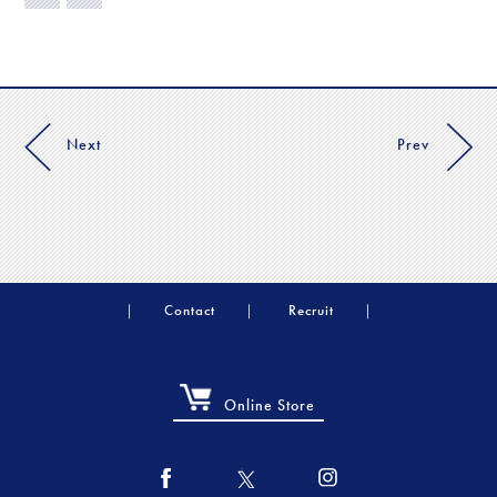
Next
Prev
Contact
Recruit
Online Store