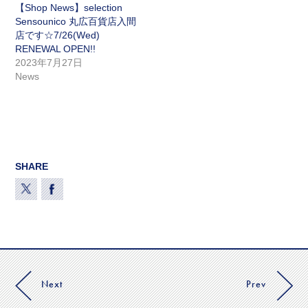
【Shop News】selection
Sensounico 丸広百貨店入間
店です☆7/26(Wed)
RENEWAL OPEN!!
2023年7月27日
News
SHARE
Next
Prev