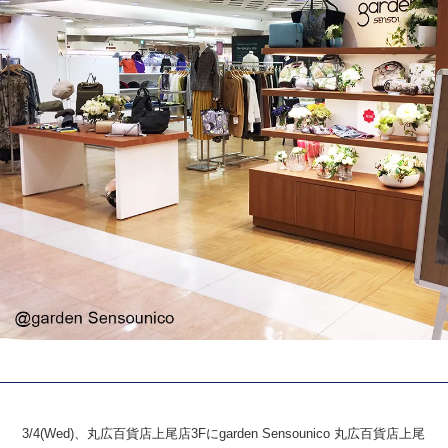
3/4(Wed)、丸広百貨店上尾店3Fにgarden Sensounico 丸広百貨店上尾