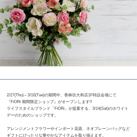
2/27
(
Thu
)～
3/10
(
Tue
)の期間中、香林坊大和店
1F
特設会場にて
『
FiORi
期間限定ショップ』がオープンします
!!
ライフスタイルブランド「
FiORi
」が提案する、
3/14
(
Sat
)のホワイト
デーのためのショップです。
アレンジメントフラワーやインポート花器、ネオプレーンバッグなど
ギフトにぴったりな華やかなアイテムを取り揃えます。