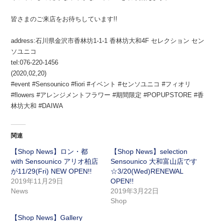
皆さまのご来店をお待ちしています
!!
address:
石川県金沢市香林坊
1-1-1
香林坊大和
4F
セレクション セン
ソユニコ
tel:076-220-1456
(
2020
,
02
,
20
)
#event #Sensounico #fiori #
イベント
#
センソユニコ
#
フィオリ
#flowers #
アレンジメントフラワー
#
期間限定
#POPUPSTORE #
香
林坊大和
#DAIWA
関連
【Shop News】ロン・都
【Shop News】selection
with Sensounico アリオ柏店
Sensounico 大和富山店です
が11/29(Fri) NEW OPEN!!
☆3/20(Wed)RENEWAL
2019年11月29日
OPEN!!
News
2019年3月22日
Shop
【Shop News】Gallery