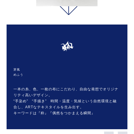
芽風
めふう
一本の糸、色、一枚の布にこだわり、自由な発想でオリジナ
リティ高いデザイン。
“手染め” “手描き” 時間・温度・気候という自然環境と融
合し、ARTなテキスタイルを生み出す。
キーワードは『粋』『偶然をつかまえる瞬間』
シンプルなデザインの中に布遊びの面白さを表現し、大胆か
つユニークなカッティング。