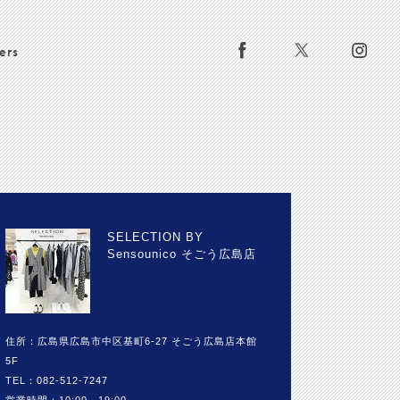
ers
SELECTION BY
Sensounico そごう広島店
住所：広島県広島市中区基町6-27 そごう広島店本館
5F
TEL：082-512-7247