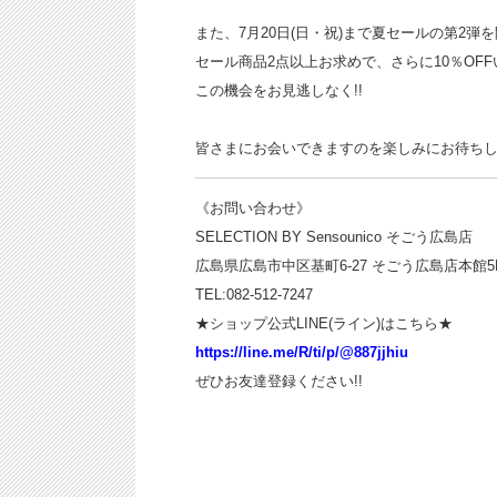
また、7月20日(日・祝)まで夏セールの第2弾
セール商品2点以上お求めで、さらに10％OFF
この機会をお見逃しなく!!
皆さまにお会いできますのを楽しみにお待ち
《お問い合わせ》
SELECTION BY Sensounico そごう広島店
広島県広島市中区基町6-27 そごう広島店本館5
TEL:082-512-7247
★ショップ公式LINE(ライン)はこちら★
https://line.me/R/ti/p/@887jjhiu
ぜひお友達登録ください!!