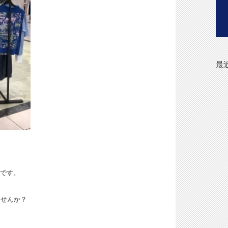
最
店です。
ませんか？
。