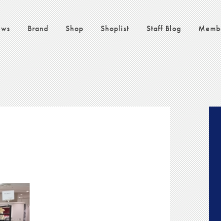
ws
Brand
Shop
Shoplist
Staff Blog
Memb