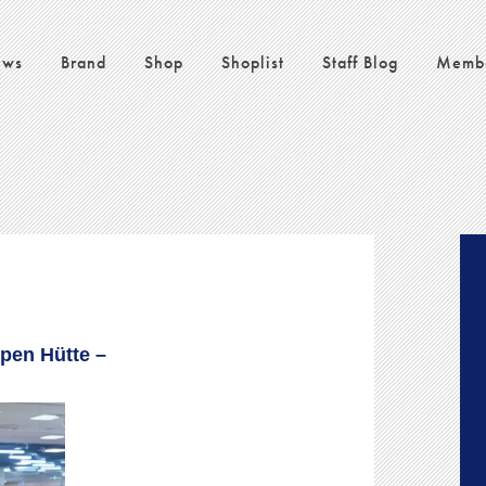
ws
Brand
Shop
Shoplist
Staff Blog
Memb
 Hütte –