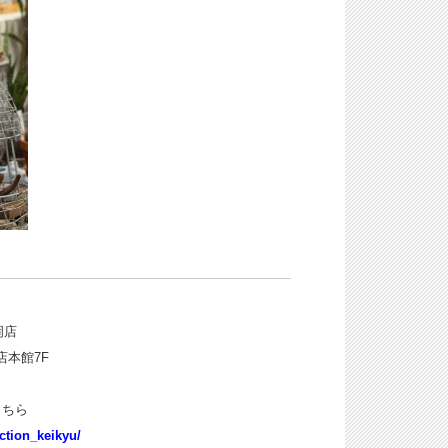
岡店
店本館7F
こちら
ction_keikyu/