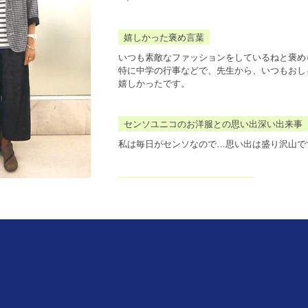
嬉しかった褒め言葉
いつも素敵なファッションをしているねと褒め
特に中学の行事などで、先生から、いつもおし
嬉しかったです。
センソユニコのお洋服との思い出深い出来事
私は毎日がセンソなので…思い出は盛り沢山で
センソユニコに対する熱い思い
私は、これからもずっとセンソの服を着続ける
その為にも、頑張って働きます。