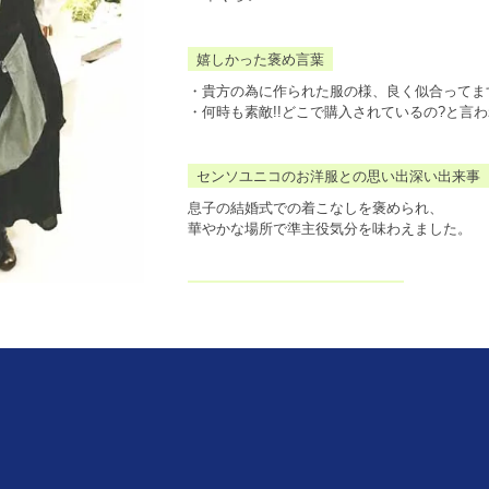
嬉しかった褒め言葉
・貴方の為に作られた服の様、良く似合ってます
・何時も素敵!!どこで購入されているの?と言
センソユニコのお洋服との思い出深い出来事
息子の結婚式での着こなしを褒められ、
華やかな場所で準主役気分を味わえました。
センソユニコに対する熱い思い
仕事をしていることもあり、休日は見ても着て
んの
服を求めて毎週の様に伺います。お店の方との
しいです。