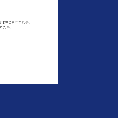
ね!!と言われた事。
われた事。
も楽しいセンソユニコさ
コミュニケーションも楽
Fashionista 002
2015,06,21